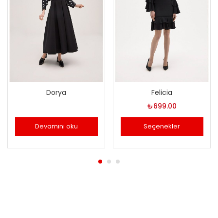
Dorya
Felicia
₺
699.00
Devamını oku
Seçenekler
Bu
ürünün
birden
fazla
varyasyonu
var.
Seçenekler