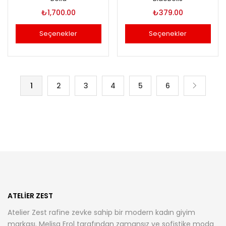
₺
1,700.00
₺
379.00
Seçenekler
Seçenekler
Bu
Bu
ürünün
ürünün
birden
birden
1
2
3
4
5
6
fazla
fazla
varyasyonu
varyasyonu
var.
var.
Seçenekler
Seçenekler
ürün
ürün
sayfasından
sayfasından
seçilebilir
seçilebilir
ATELIER ZEST
Atelier Zest rafine zevke sahip bir modern kadın giyim
markası. Melisa Erol tarafından zamansız ve sofistike moda