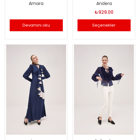
Amara
Andera
₺
929.00
Devamını oku
Seçenekler
Bu
ürünün
birden
fazla
varyasyonu
var.
Seçenekler
ürün
sayfasından
seçilebilir