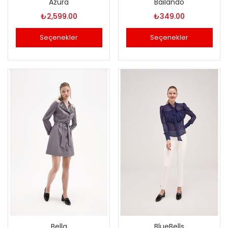
Azura
Bailando
₺
2,599.00
₺
349.00
Seçenekler
Seçenekler
Bu
Bu
ürünün
ürünün
birden
birden
fazla
fazla
varyasyonu
varyasyonu
var.
var.
Seçenekler
Seçenekler
ürün
ürün
sayfasından
sayfasından
seçilebilir
seçilebilir
Bella
BlueBells