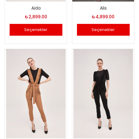
Aida
Alis
₺
2,899.00
₺
4,899.00
Seçenekler
Seçenekler
Bu
Bu
ürünün
ürünün
birden
birden
fazla
fazla
varyasyonu
varyasyonu
var.
var.
Seçenekler
Seçenekler
ürün
ürün
sayfasından
sayfasından
seçilebilir
seçilebilir