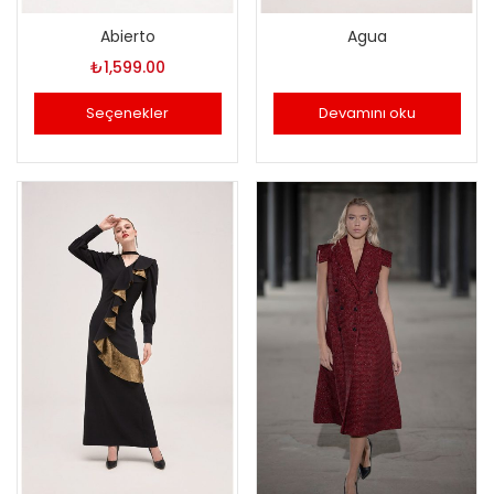
Abierto
Agua
₺
1,599.00
Seçenekler
Devamını oku
Bu
ürünün
birden
fazla
varyasyonu
var.
Seçenekler
ürün
sayfasından
seçilebilir