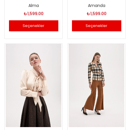
Alma
Amanda
₺
1,599.00
₺
1,599.00
Seçenekler
Seçenekler
Bu
Bu
ürünün
ürünün
birden
birden
fazla
fazla
varyasyonu
varyasyonu
var.
var.
Seçenekler
Seçenekler
ürün
ürün
sayfasından
sayfasından
seçilebilir
seçilebilir