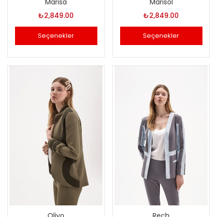
Marisa
Marisol
₺
2,849.00
₺
2,849.00
Seçenekler
Seçenekler
Bu
Bu
ürünün
ürünün
birden
birden
fazla
fazla
varyasyonu
varyasyonu
var.
var.
Seçenekler
Seçenekler
ürün
ürün
sayfasından
sayfasından
seçilebilir
seçilebilir
Olivo
Rech