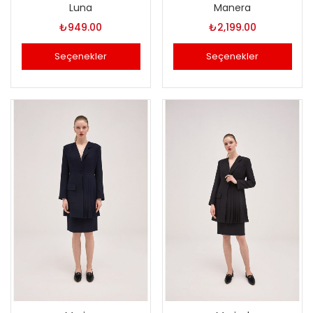
Luna
Manera
₺
949.00
₺
2,199.00
Seçenekler
Seçenekler
Bu
Bu
ürünün
ürünün
birden
birden
fazla
fazla
varyasyonu
varyasyonu
var.
var.
Seçenekler
Seçenekler
ürün
ürün
sayfasından
sayfasından
seçilebilir
seçilebilir