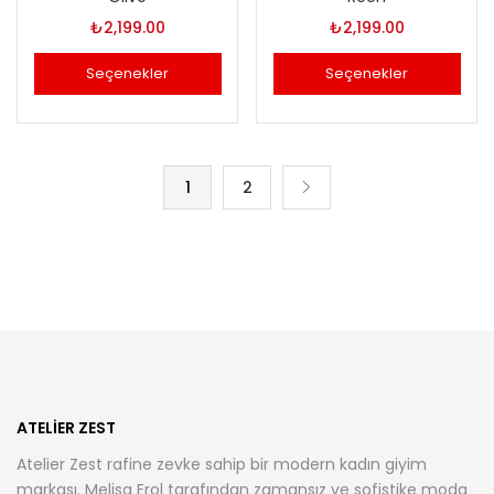
₺
2,199.00
₺
2,199.00
Seçenekler
Seçenekler
Bu
Bu
ürünün
ürünün
birden
birden
1
2
fazla
fazla
varyasyonu
varyasyonu
var.
var.
Seçenekler
Seçenekler
ürün
ürün
sayfasından
sayfasından
seçilebilir
seçilebilir
ATELIER ZEST
Atelier Zest rafine zevke sahip bir modern kadın giyim
markası. Melisa Erol tarafından zamansız ve sofistike moda