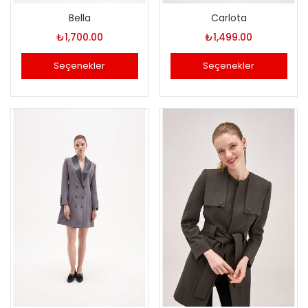
Bella
Carlota
₺
1,700.00
₺
1,499.00
Seçenekler
Seçenekler
Bu
Bu
ürünün
ürünün
birden
birden
fazla
fazla
varyasyonu
varyasyonu
var.
var.
Seçenekler
Seçenekler
ürün
ürün
sayfasından
sayfasından
seçilebilir
seçilebilir