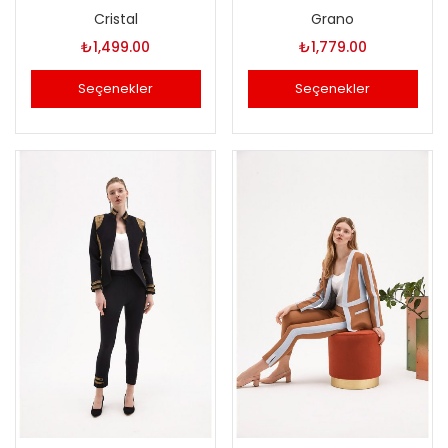
Cristal
Grano
₺
1,499.00
₺
1,779.00
Seçenekler
Seçenekler
Bu
Bu
ürünün
ürünün
birden
birden
fazla
fazla
varyasyonu
varyasyonu
var.
var.
Seçenekler
Seçenekler
ürün
ürün
sayfasından
sayfasından
seçilebilir
seçilebilir