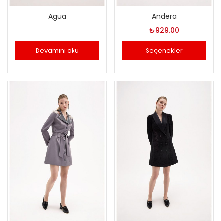
Agua
Andera
₺
929.00
Devamını oku
Seçenekler
Bu
ürünün
birden
fazla
varyasyonu
var.
Seçenekler
ürün
sayfasından
seçilebilir