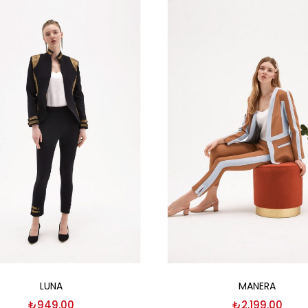
Seçenekler
Seçenekler
LUNA
MANERA
₺
949.00
₺
2,199.00