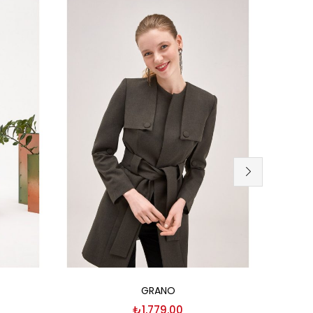
Seçenekler
GRANO
₺
1,779.00