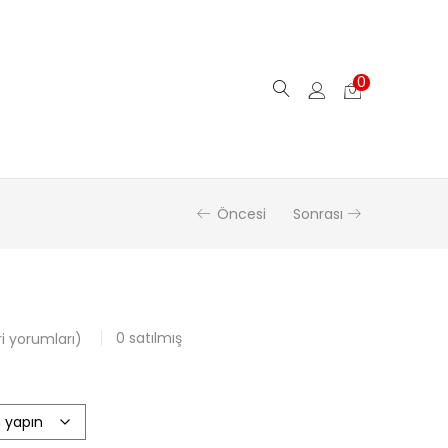
0
Öncesi
Sonrası
0
satılmış
 yorumları)