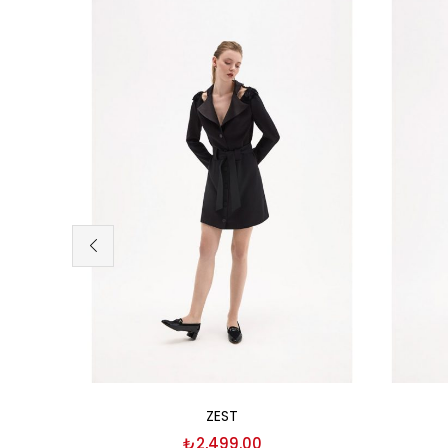
Seçenekler
ZEST
₺
2,499.00