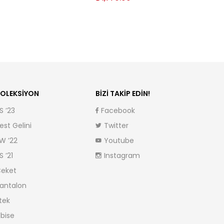
OLEKSIYON
BIZI TAKIP EDIN!
S ’23
Facebook
est Gelini
Twitter
W ’22
Youtube
S ’21
Instagram
eket
antalon
tek
lbise