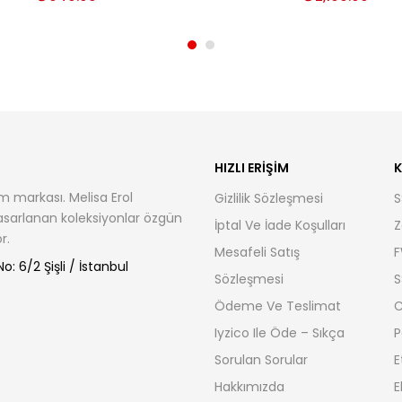
HIZLI ERIŞIM
K
m markası. Melisa Erol
Gizlilik Sözleşmesi
S
tasarlanan koleksiyonlar özgün
İptal Ve İade Koşulları
Z
r.
Mesafeli Satış
F
: 6/2 Şişli / İstanbul
Sözleşmesi
S
Ödeme Ve Teslimat
C
Iyzico Ile Öde – Sıkça
P
Sorulan Sorular
E
Hakkımızda
E