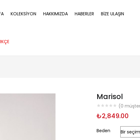
FA
KOLEKSIYON
HAKKIMIZDA
HABERLER
BIZE ULAŞIN
RKÇE
Marisol
(
0
müşteri
₺
2,849.00
Beden