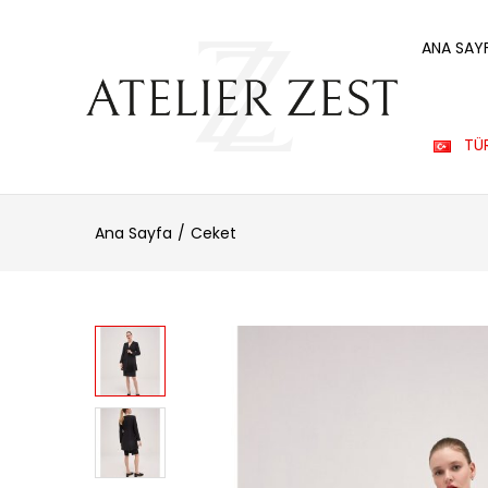
ANA SAY
TÜ
Ana Sayfa
Ceket