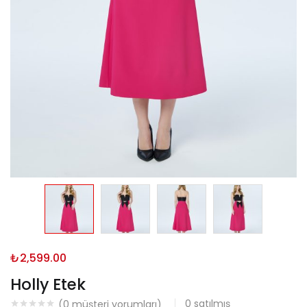
₺
2,599.00
Holly Etek
0
satılmış
(
0
müşteri yorumları)