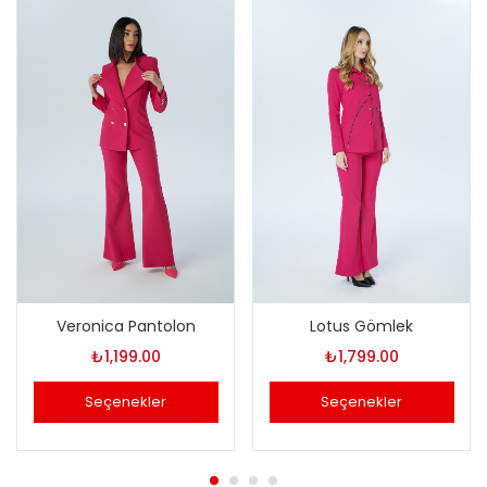
Veronica Pantolon
Lotus Gömlek
₺
1,199.00
₺
1,799.00
Seçenekler
Seçenekler
Bu
Bu
ürünün
ürünün