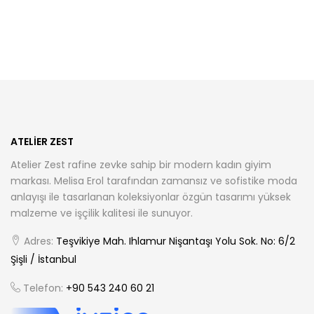
birden
birden
fazla
fazla
varyasyonu
varyasyonu
var.
var.
Seçenekler
Seçenekler
ürün
ürün
sayfasından
sayfasından
seçilebilir
seçilebilir
ATELIER ZEST
Atelier Zest rafine zevke sahip bir modern kadın giyim
markası. Melisa Erol tarafından zamansız ve sofistike moda
anlayışı ile tasarlanan koleksiyonlar özgün tasarımı yüksek
malzeme ve işçilik kalitesi ile sunuyor.
Adres:
Teşvikiye Mah. Ihlamur Nişantaşı Yolu Sok. No: 6/2
Şişli / İstanbul
Telefon:
+90 543 240 60 21