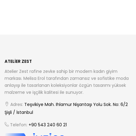
birden
birden
fazla
fazla
varyasyonu
varyasyonu
var.
var.
Seçenekler
Seçenekler
ürün
ürün
sayfasından
sayfasından
seçilebilir
seçilebilir
ATELIER ZEST
Atelier Zest rafine zevke sahip bir modern kadın giyim
markası. Melisa Erol tarafından zamansız ve sofistike moda
anlayışı ile tasarlanan koleksiyonlar özgün tasarımı yüksek
malzeme ve işçilik kalitesi ile sunuyor.
Adres:
Teşvikiye Mah. Ihlamur Nişantaşı Yolu Sok. No: 6/2
Şişli / İstanbul
Telefon:
+90 543 240 60 21