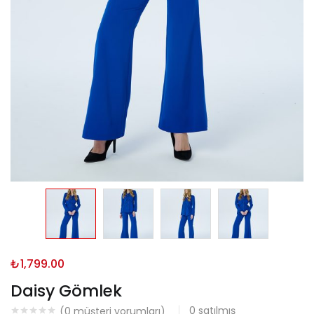
₺
1,799.00
Daisy Gömlek
0
satılmış
(
0
müşteri yorumları)