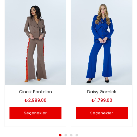
Cincik Pantolon
Daisy Gömlek
₺
2,999.00
₺
1,799.00
Seçenekler
Seçenekler
Bu
Bu
ürünün
ürünün