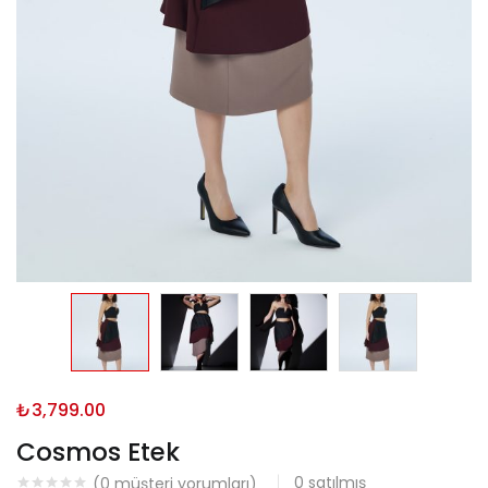
₺
3,799.00
Cosmos Etek
0
satılmış
(
0
müşteri yorumları)