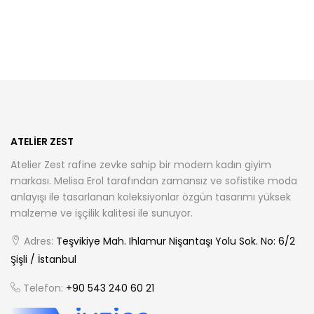
birden
birden
fazla
fazla
varyasyonu
varyasyonu
var.
var.
Seçenekler
Seçenekler
ürün
ürün
sayfasından
sayfasından
seçilebilir
seçilebilir
ATELIER ZEST
Atelier Zest rafine zevke sahip bir modern kadın giyim
markası. Melisa Erol tarafından zamansız ve sofistike moda
anlayışı ile tasarlanan koleksiyonlar özgün tasarımı yüksek
malzeme ve işçilik kalitesi ile sunuyor.
Adres:
Teşvikiye Mah. Ihlamur Nişantaşı Yolu Sok. No: 6/2
Şişli / İstanbul
Telefon:
+90 543 240 60 21