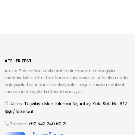
birden
birden
fazla
fazla
varyasyonu
varyasyonu
var.
var.
Seçenekler
Seçenekler
ürün
ürün
sayfasından
sayfasından
seçilebilir
seçilebilir
ATELIER ZEST
Atelier Zest rafine zevke sahip bir modern kadın giyim
markası. Melisa Erol tarafından zamansız ve sofistike moda
anlayışı ile tasarlanan koleksiyonlar özgün tasarımı yüksek
malzeme ve işçilik kalitesi ile sunuyor.
Adres:
Teşvikiye Mah. Ihlamur Nişantaşı Yolu Sok. No: 6/2
Şişli / İstanbul
Telefon:
+90 543 240 60 21