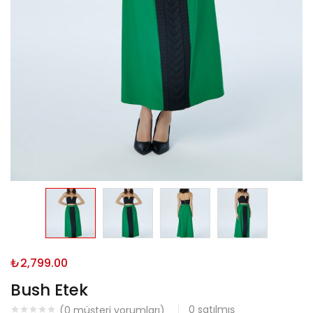
₺
2,799.00
Bush Etek
0
satılmış
(
0
müşteri yorumları)