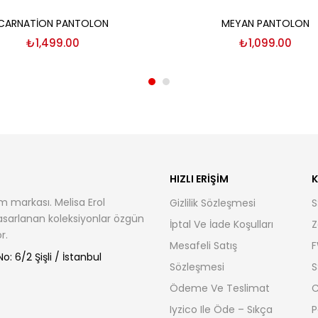
Seçenekler
Seçenekler
CARNATION PANTOLON
MEYAN PANTOLON
₺
1,499.00
₺
1,099.00
HIZLI ERIŞIM
K
m markası. Melisa Erol
Gizlilik Sözleşmesi
S
tasarlanan koleksiyonlar özgün
İptal Ve İade Koşulları
Z
r.
Mesafeli Satış
F
: 6/2 Şişli / İstanbul
Sözleşmesi
S
Ödeme Ve Teslimat
C
Iyzico Ile Öde – Sıkça
P