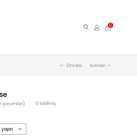
0
Öncesi
Sonrası
se
0
satılmış
 yorumları)