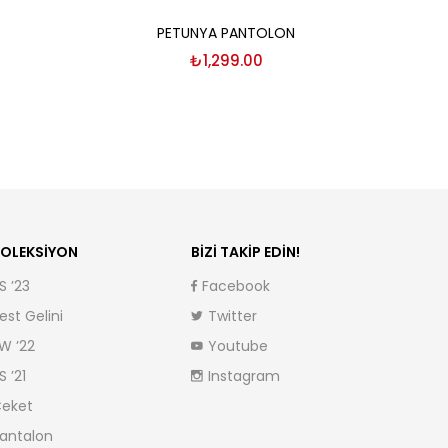
Seçenekler
PETUNYA PANTOLON
₺
1,299.00
OLEKSIYON
BIZI TAKIP EDIN!
S ’23
Facebook
est Gelini
Twitter
W ’22
Youtube
S ’21
Instagram
eket
antalon