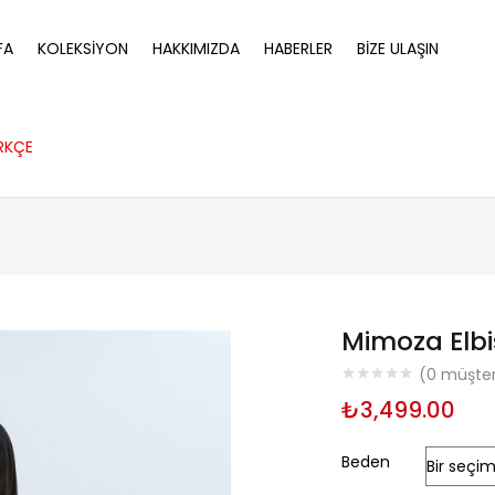
FA
KOLEKSIYON
HAKKIMIZDA
HABERLER
BIZE ULAŞIN
RKÇE
Mimoza Elbi
(
0
müşteri
₺
3,499.00
Beden