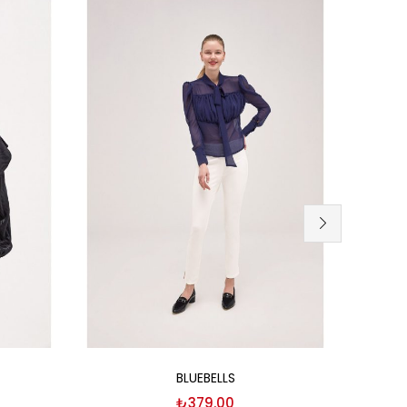
Seçenekler
BLUEBELLS
₺
379.00