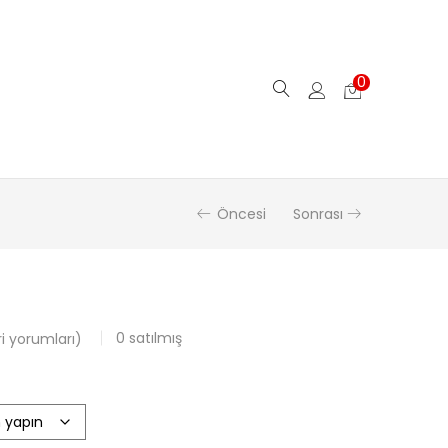
0
Öncesi
Sonrası
0
satılmış
 yorumları)