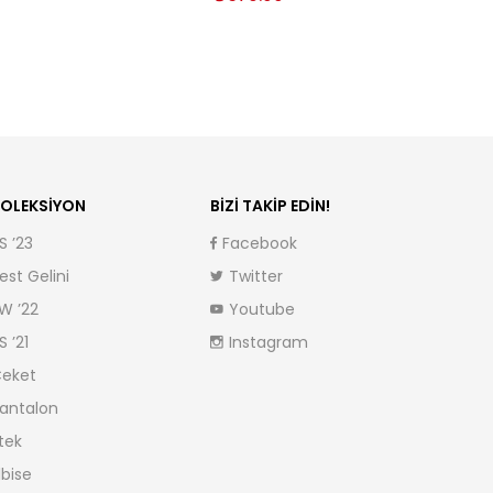
OLEKSIYON
BIZI TAKIP EDIN!
S ’23
Facebook
est Gelini
Twitter
W ’22
Youtube
S ’21
Instagram
eket
antalon
tek
lbise