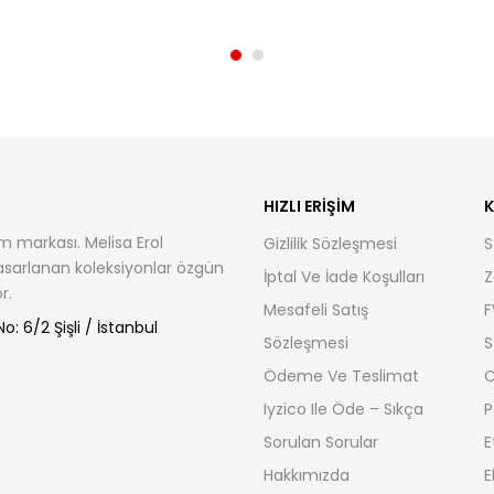
HIZLI ERIŞIM
K
m markası. Melisa Erol
Gizlilik Sözleşmesi
S
tasarlanan koleksiyonlar özgün
İptal Ve İade Koşulları
Z
r.
Mesafeli Satış
F
: 6/2 Şişli / İstanbul
Sözleşmesi
S
Ödeme Ve Teslimat
C
Iyzico Ile Öde – Sıkça
P
Sorulan Sorular
E
Hakkımızda
E