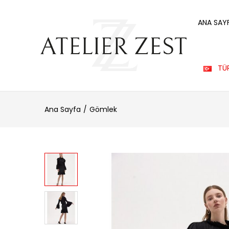
ANA SAY
TÜ
Ana Sayfa
Gömlek