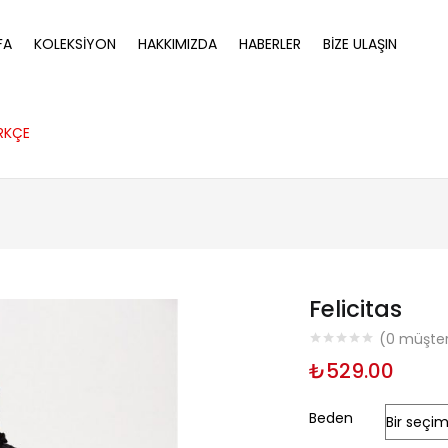
FA
KOLEKSIYON
HAKKIMIZDA
HABERLER
BIZE ULAŞIN
RKÇE
Felicitas
(
0
müşteri
₺
529.00
Beden