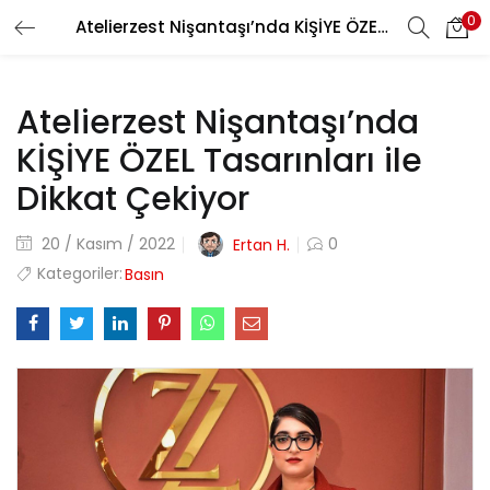
0
Atelierzest Nişantaşı’nda KİŞİYE ÖZEL Tasarınları ile Dikkat Çekiyor
Atelierzest Nişantaşı’nda
KİŞİYE ÖZEL Tasarınları ile
Dikkat Çekiyor
Posted
20 / Kasım / 2022
0
Ertan H.
on
Kategoriler:
Basın